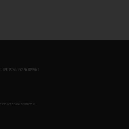
ראשי
תנאי שימוש
פרטיות
ב
© כל הזכויות שמורות לענבל כבירי 2018 // אין לעשות שימוש בתוכן או בתמונות ללא אישור מראש ri@gmail.com