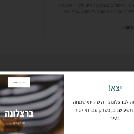
ים, יונית צוק. בקבוצת הבלוגרים שלה, היא הציעה
ק לזוגות ולכתוב פוסט על נושא משותף. כמה
קריאה »
איך אני מתכ
כים ומפות
יצא!
שלי?
ה לברצלונה! זה שהייתי שמחה
תשע שנים, כשרק עברתי לגור
מדריך יעיל שכתבתי 
בעיר
 נוספים
אקסל! בלי טבלאות
|
|
|
ל
צרפת
אוסטריה
מרוקו
רוצים לקרוא?