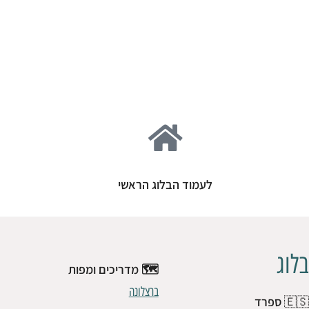
קולטת מטיילים עם גוד ווייבס, טעם משובח ותשוקה להרפתקאות
רוצה להצטרף
לעמוד הבלוג הראשי
בלוג
🗺️ מדריכים ומפות
ברצלונה
🇪🇸
ספרד