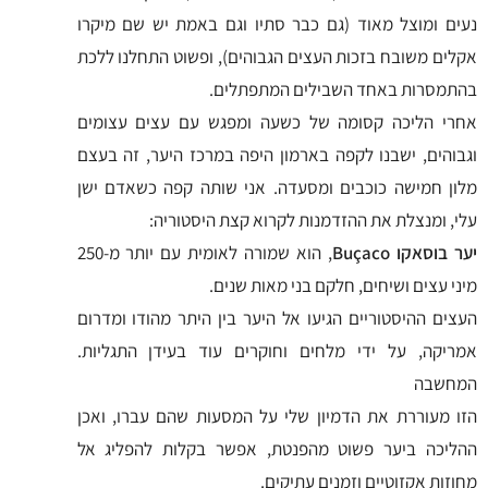
נעים ומוצל מאוד (גם כבר סתיו וגם באמת יש שם מיקרו
אקלים משובח בזכות העצים הגבוהים), ופשוט התחלנו ללכת
בהתמסרות באחד השבילים המתפתלים.
אחרי הליכה קסומה של כשעה ומפגש עם עצים עצומים
וגבוהים, ישבנו לקפה בארמון היפה במרכז היער, זה בעצם
מלון חמישה כוכבים ומסעדה. אני שותה קפה כשאדם ישן
עלי, ומנצלת את ההזדמנות לקרוא קצת היסטוריה:
יער בוסאקו Buçaco
, הוא שמורה לאומית עם יותר מ-250
מיני עצים ושיחים, חלקם בני מאות שנים.
העצים ההיסטוריים הגיעו אל היער בין היתר מהודו ומדרום
אמריקה, על ידי מלחים וחוקרים עוד בעידן התגליות.
המחשבה
הזו מעוררת את הדמיון שלי על המסעות שהם עברו, ואכן
ההליכה ביער פשוט מהפנטת, אפשר בקלות להפליג אל
מחוזות אקזוטיים וזמנים עתיקים.