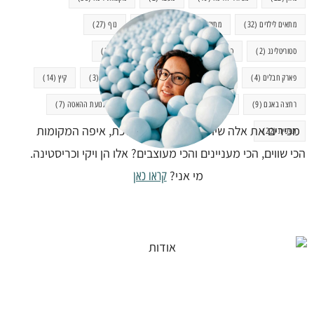
מתאים לילדים
(32)
מתוק
(7)
מתכונים
(2)
נוף
(27)
סטוריטלינג
(2)
סיור
(2)
עיצוב
(9)
עם ילדים
(29)
פארק חבלים
(4)
פסטיבלים
(2)
צ'ורוס
(2)
קיימות
(3)
קיץ
(14)
רחצה באגם
(9)
שוק
(5)
תיירות בת קיימא
(3)
תנועת ההאטה
(7)
מכירים את אלה שיודעות תמיד לאן ללכת, איפה המקומות
תצפית
(22)
הכי שווים, הכי מעניינים והכי מעוצבים? אלו הן ויקי וכריסטינה.
מי אני?
קראו כאן