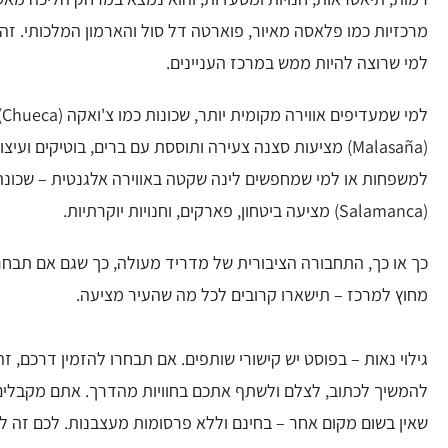
מרכזיות כמו פלאסה מאיור, פוארטה דל סול והארמון המלכותי. זהו
למי שרוצה להיות ממש במרכז העניינים.
למ
(Malasaña) מציעות סצנה צעירה ותוססת עם ברים, בוטיקים ועיצו
למשפחות או למי שמחפשים לינה שקטה באווירה אלגנטית – שכונ
(Salamanca) מציעה ביטחון, פארקים, וחנויות יוקרתיות.
כך או כך, התחבורה הציבורית של מדריד מעולה, כך שגם אם תבחרו
מחוץ למרכז – תישארו קרובים לכל מה שהעיר מציעה.
גילוי נאות – בפוסט יש קישורי שותפים. אם תבחרו להזמין דרכם, זה 
להמשיך לכתוב, לצלם ולשתף אתכם בחוויות מהדרך. אתם מקבלים 
שאין בשום מקום אחר – בחינם וללא פרסומות מעצבנות. לכם זה ל