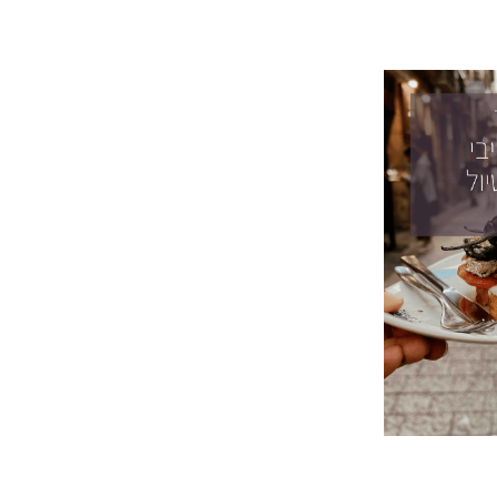
קהילת המטיילים ויקי
קולטת מטיילים עם גוד ווייבס, טעם משובח
רוצה להצטרף