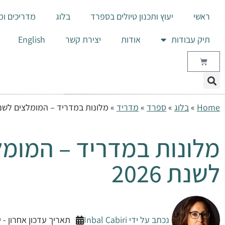
לתוכן
ראשי
יעוץ ותכנון טיולים בספרד
בלוג
מדריכים ומ
תיק עבודות
אודות
יצירת קשר
English
Home
»
בלוג
»
ספרד
»
מדריד
»
מלונות במדריד – המומלצים לשנת 26
מלונות במדריד – המומל
לשנת 2026
נכתב על ידי
Inbal Cabiri
תאריך עדכון אחרון - יוני 5, 