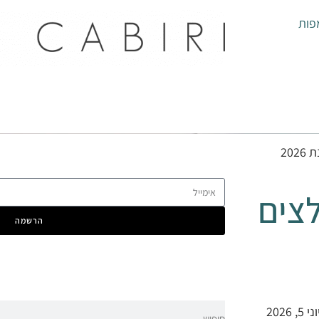
פות
20
צים
הרשמה
2026