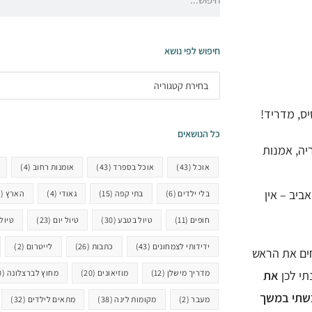
חיפוש לפי נושא
ס, מדריד!
כל הנושאים
יה, אמנות
אוכל
(43)
אוכל בספרד
(43)
אומנות רחוב
(4)
ריד או ברצלונה היא כמו ירושלים vs. תל אביב – אין
בלי ילדים
(6)
בתי קפה
(15)
גאודי
(4)
הארץ
(8)
חופים
(11)
טיול בטבע
(30)
טיול יום
(23)
טיול 
ידידותי לצמחונים
(43)
כתבות
(26)
לייטרום
(2)
חים את הראש
תי לכן
את
מדריך מישלן
(12)
מוזיאונים
(20)
מחוץ לברצלונה
(20)
בשתי במשך
מעבר
(2)
מקומות לינה
(38)
מתאים לילדים
(32)