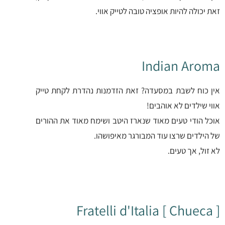
זאת יכולה להיות אופציה טובה לטייק אווי.
Indian Aroma
מחפשים מלון במדריד?
אין כוח לשבת במסעדה? זאת הזדמנות נהדרת לקחת טייק
פוסט חדש עם בתי מלון מעולים במרכז העיר
אווי שילדים לא אוהבים!
אוכל הודי טעים מאוד שנארז היטב ושימח מאוד את ההורים
לקריאה
של הילדים שרצו עוד המבורגר מאיפושהו.
לא זול, אך טעים.
Fratelli d'Italia [ Chueca ]