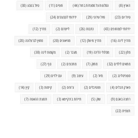
הארץ
(8)
המלצות על מסעדות בחול
(44)
חופים
(11)
טיול בטבע
(30)
טיול יום
(23)
טיול עירוני
(29)
ידידותי לטבעונים
(24)
ידידותי לצמחונים
(43)
כתבות
(26)
לייטרום
(2)
מדריך
(12)
מדריך לינה
(16)
מדריך מישלן
(12)
מוזיאונים
(20)
מחוץ לברצלונה
(20)
מלון
(22)
מסלולי הליכה
(19)
מעבר
(2)
מקומות לינה
(38)
מתאים לילדים
(32)
מתוק
(7)
מתכונים
(2)
נוף
(27)
סטוריטלינג
(2)
סיור
(2)
עיצוב
(9)
עם ילדים
(29)
פארק חבלים
(4)
פסטיבלים
(2)
צ'ורוס
(2)
קיימות
(3)
קיץ
(14)
רחצה באגם
(9)
שוק
(5)
תיירות בת קיימא
(3)
תנועת ההאטה
(7)
תצפית
(22)