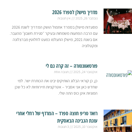
מדריך מישלן לספרד 2026
נובמבר 26, 2025
אין תגובות
מסעדות מישלן בספרד אתמול הושק המדריך לשנת 2026
עם הרבה הפתעות משמחות ובעיקר ״סגירת חשבון״ מהעבר.
אם בשנת 2021, מישלן התעלמו כמעט לחלוטין מברצלונה
ומקטלוניה
פורטאוונטורה – זה קרה גם לי
אוקטובר 24, 2025
תגובה אחת
כן, כן קוראי הבלוג הוותיקים יבינו את הכותרת ישר. למי
שחדש כאן אני אסביר – אטרקציות תיירותיות לא כל שכן
המוניות אינן כוס התה שלי.
רואד טריפ חוצה ספרד – המרדף של רחלי אחרי
עוגת הגבינה הבאסקית
אוקטובר 10, 2025
3 תגובות