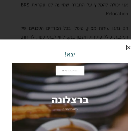
אני יכולה להמליץ על החברה שסייעה לנו ונקראת BRS
Relocation.
הם נתנו שירות מצוין, טיפלו בכל הצדדים הטכניים של
המעבר, כולל פתיחת חשבון בנק, ליווי לבתי ספר, לדירות,
הוצאת NIE וכו׳.
יצא!
מגורים
ההמלצה החמה שלי היא שתחפשו פתרון דיור דומה ככל
האפשר לזה שיש לכם.
אם אתן בדירה בלב העיר הגדולה – חפשו דירה בלב עיר
גדולה.
אם אתן בבית פרטי בקצה של קיבוץ, חפשו בית פרטי בקצה
של איזו שכונה כפרית.