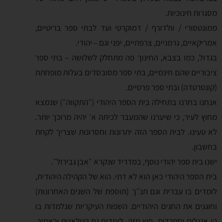
מסגרות חינוכיות.
ממונטסורי / וולדורף / דמוקרטי ועד לבתי ספר בריטיים,
אמריקאיים, גרמניים, צרפתיים, יפני וגם – יהודי.
בגדול, כמו בצבא, החינוך פה מתחלק לשלושה – בתי ספר
ציבוריים שהם חינמיים, בתי ספר מסובסדים בעלות מופחתת
(קונסרטדה) ובתי ספר פרטיים.
אנחנו בחרנו בתחילה בית הספר היהודי (״התקווה״) שנמצא
מחוץ לעיר, כי שיערנו שהמעבר לכיתה א׳ יהיה מרוכך יותר.
לא טעינו. לבית הספר הזה יתרונות וחסרונות שצריך לקחת
בחשבון.
ישנו בית ספר יהודי נוסף, במדריד שנקרא ״אבן גבירול״.
בית הספר היהודי כאן הוא לא דתי. הוא של הקהילה היהודית,
לומדים בו עברית וגם תנ״ך (תוספת של השנים האחרונות)
וחוגגים את החגים היהודיים. השפות העיקריות שנלמדות בו
הן אנגלית וספרדית. חוץ מזה, לומדים גם קטלאנית וכאמור,