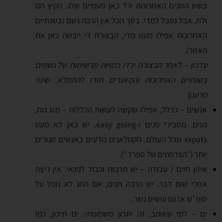
בשש השנים האחרונות ירד כאן פעמיים שלג. הקיץ חם
ולח, אבל נסבל למדי. בסך הכל אין הרבה גשם (בשנתיים
האחרונות אפילו מעט מדי, הבצורת די ייבשה כאן את
האזור).
עדכון – לאחר הבצורת ירדו כמויות מרשימות של גשמים
בשנתיים האחרונות והמאגרים חזרו להתמלא. שינוי
מרענן!
אנשים – ככלל, אפילו שקשה לעשות הכללות – מזג נוח,
נעים, מסבירי פנים ו-easy going. יש כאן לא מעט
expats מכל העולם. הקטלאנים נודעים כאנשים סגורים
יותר (״הצרפתים של ספרד״).
איזון חיים / עבודה – יש תרבות וכבוד לפנאי. אין ריצה
אחרי שום דבר. יש הרבה חגים, אם החג לא נופל על
סופ״ש אז גם עושים גשר.
ים – למי שאוהב, זה יתרון משמעותי. ים תיכון, כמו