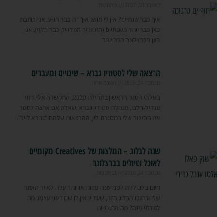
דצמבר 10, 2020
5 תגובות
איך כבר שנתיים? אין לי מושג איך זה כבר הגיע. אני כותבת
כאן כבר יותר משנתיים (התאריך המדוייק כבר חלף), אני
כאן בברצלונה כבר יותר
הרצאה שלי לסטודיו גברא – שינויים ומעברים
נובמבר 24, 2020
תגובה אחת
בשלהי הסגר הראשון בתחילת 2020, התקשרה אלי רותי
מנדיל-חלבי, מנהלת סטודיו גברא ושאלה אם ארצה לספר
את הסיפור שלי במסגרת ליין ההרצאות שלהם "גברא לייב".
שנה לבלוג – המלצות של Creatives מקומיים
לאוכל וטיולים בברצלונה
נובמבר 24, 2019
11 תגובות
היום בלוגולדת לפני שנה פחות או יותר עלה לאויר האתר
שלי ובתוכו הבלוג הזה, שעדיין אין לו שם בפני עצמו. מה
למדתי מזה? מה התוכניות