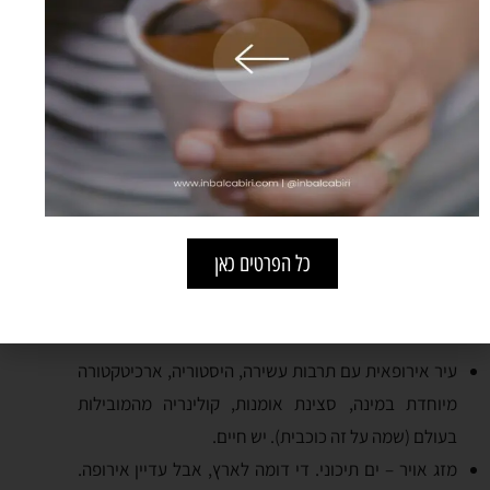
איפה מוצאים?
באינטרנט, באתרים כמו
,
,
.
Habitaclia
Fotocasa
Idealista
השוק נשלט על ידי מתווכים. אם אתן שוכרות בית, לא יהיה זה
רעיון רע להתייעץ עם עורכת דין מקומית בטרם החתימה על
החוזה (מילה של עורכת דין :)).
כל הפרטים כאן
ברצלונה - יתרונות
עיר אירופאית עם תרבות עשירה, היסטוריה, ארכיטקטורה
מיוחדת במינה, סצינת אומנות, קולינריה מהמובילות
בעולם (שמה על זה כוכבית). יש חיים.
מזג אויר – ים תיכוני. די דומה לארץ, אבל עדיין אירופה.