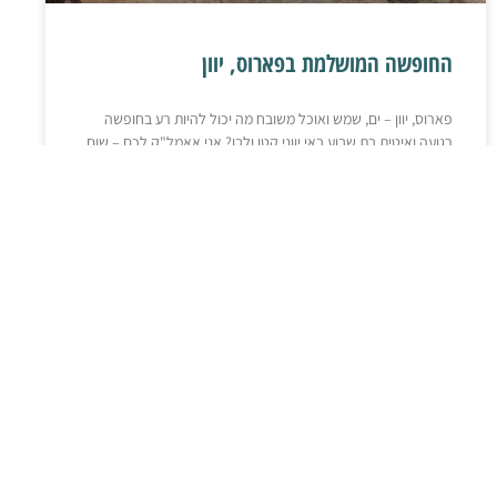
החופשה המושלמת בפארוס, יוון
פארוס, יוון – ים, שמש ואוכל משובח מה יכול להיות רע בחופשה
רגועה ואיטית בת שבוע באי יווני קטן ולבן? אני אאמל"ק לכם – שום
המשך קריאה »
בלוג
🗺️ מדריכים ומפות
ברצלונה
🇪🇸
ספרד
סנט קוגט
|
|
|
מדריד
ברצלונה
פירנאים
קוסטה